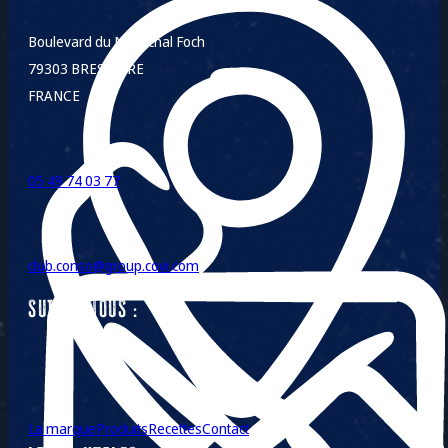
Boulevard du Maréchal Foch
79303 BRESSUIRE
FRANCE
05 49 74 03 77
club.conso@group.covi.com
SUIVEZ-NOUS :
La marque
Produits
Recettes
Contact