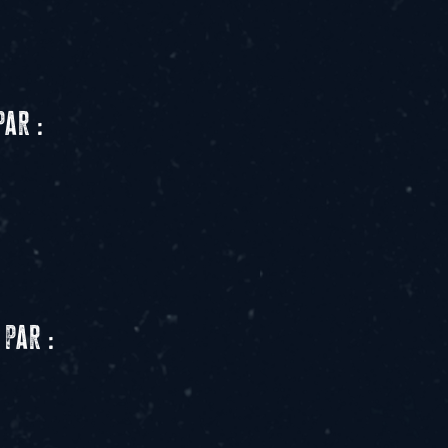
par :
 par :