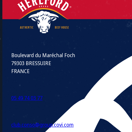
Boulevard du Maréchal Foch
79303 BRESSUIRE
FRANCE
05 49 74 03 77
club.conso@group.covi.com