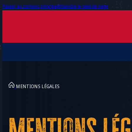
Passer au contenu principal
Atteindre le pied de page
La marque
MENTIONS LÉGALES
Produits
Recettes
Contact
Mentions lég