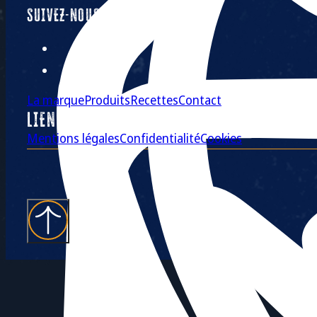
SUIVEZ-NOUS :
La marque
Produits
Recettes
Contact
LIENS UTILES
Mentions légales
Confidentialité
Cookies