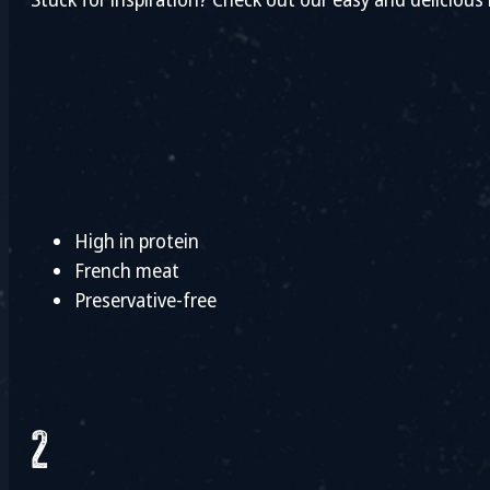
Stuck for inspiration? Check out our easy and delicious 
High in protein
French meat
Preservative-free
2