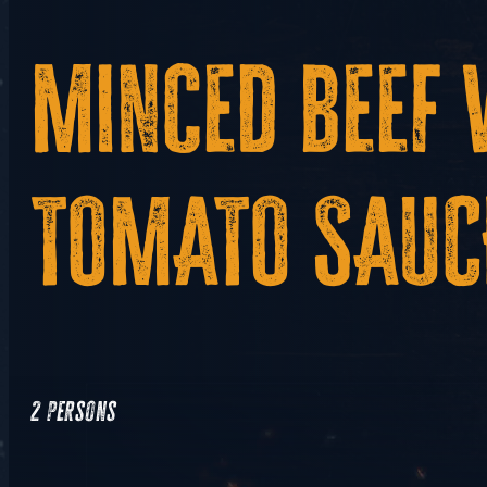
Minced beef 
TOMATO SAUC
2 persons