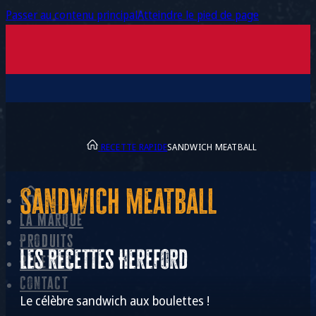
Passer au contenu principal
Atteindre le pied de page
RECETTE RAPIDE
SANDWICH MEATBALL
Sandwich meatball
La marque
Produits
Les recettes Hereford
Recettes
Contact
Le célèbre sandwich aux boulettes !